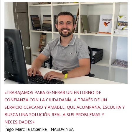
«TRABAJAMOS PARA GENERAR UN ENTORNO DE
CONFIANZA CON LA CIUDADANÍA, A TRAVÉS DE UN
SERVICIO CERCANO Y AMABLE, QUE ACOMPAÑA, ESCUCHA Y
BUSCA UNA SOLUCIÓN REAL A SUS PROBLEMAS Y
NECESIDADES»
Íñigo Marcilla Etxenike - NASUVINSA