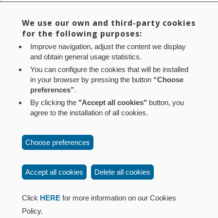
Área de Rehabilitación y Regeneración Urbana del
departamento de Vivienda
We use our own and third-party cookies
for the following purposes:
Improve navigation, adjust the content we display
Current
1
Page
2
Page
3
Page
4
Page
5
Page
6
Page
7
Next
Siguiente >
Pagination
and obtain general usage statistics.
page
page
You can configure the cookies that will be installed
Last
Último »
in your browser by pressing the button
“Choose
page
preferences”
.
By clicking the
"Accept all cookies"
button, you
agree to the installation of all cookies.
Aviso legal
Política de privacidad
Política de cookies
Choose preferences
Mapa web
Configuración de cookies
Contacto
: Paseo de Sarasate nº 38, 2º Dcha - 31001
Accept all cookies
Delete all cookies
Pamplona (Navarra) Tel.: 848 42 08 72
corporacion@cpen.es
Click
HERE
for more information on our Cookies
Policy.