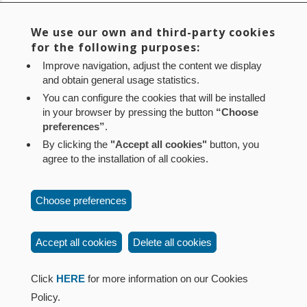
Área de Rehabilitación y Regeneración Urbana del
departamento de Vivienda
We use our own and third-party cookies
for the following purposes:
Improve navigation, adjust the content we display
Current
1
Page
2
Page
3
Page
4
Page
5
Page
6
Page
7
Next
Siguiente >
Pagination
and obtain general usage statistics.
page
page
You can configure the cookies that will be installed
Last
Último »
in your browser by pressing the button
“Choose
page
preferences”
.
By clicking the
"Accept all cookies"
button, you
agree to the installation of all cookies.
Aviso legal
Política de privacidad
Política de cookies
Choose preferences
Mapa web
Configuración de cookies
Contacto
: Paseo de Sarasate nº 38, 2º Dcha - 31001
Accept all cookies
Delete all cookies
Pamplona (Navarra) Tel.: 848 42 08 72
corporacion@cpen.es
Click
HERE
for more information on our Cookies
Policy.