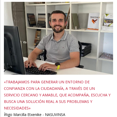
«TRABAJAMOS PARA GENERAR UN ENTORNO DE
CONFIANZA CON LA CIUDADANÍA, A TRAVÉS DE UN
SERVICIO CERCANO Y AMABLE, QUE ACOMPAÑA, ESCUCHA Y
BUSCA UNA SOLUCIÓN REAL A SUS PROBLEMAS Y
NECESIDADES»
Íñigo Marcilla Etxenike - NASUVINSA