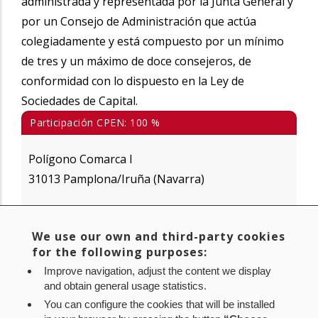
administrada y representada por la Junta General y
por un Consejo de Administración que actúa
colegiadamente y está compuesto por un mínimo
de tres y un máximo de doce consejeros, de
conformidad con lo dispuesto en la Ley de
Sociedades de Capital.
Participación CPEN: 100 %
Polígono Comarca I
31013 Pamplona/Iruña (Navarra)
Tel. +34 848 433 030
We use our own and third-party cookies
for the following purposes:
https://www.bideansalud.es/
bidean@bideansalud.es
Improve navigation, adjust the content we display
and obtain general usage statistics.
LinkedIn
You can configure the cookies that will be installed