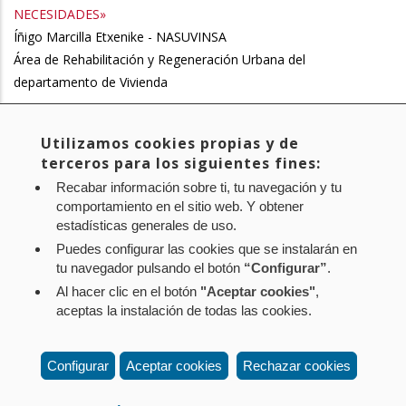
NECESIDADES»
Íñigo Marcilla Etxenike - NASUVINSA
Área de Rehabilitación y Regeneración Urbana del
departamento de Vivienda
Utilizamos cookies propias y de
Página
1
Page
2
Page
3
Page
4
Page
5
Page
6
Page
7
Siguiente
Siguiente >
Paginación
terceros para los siguientes fines:
actual
página
Última
Último »
Recabar información sobre ti, tu navegación y tu
página
comportamiento en el sitio web. Y obtener
estadísticas generales de uso.
Puedes configurar las cookies que se instalarán en
tu navegador pulsando el botón
“Configurar”
.
Al hacer clic en el botón
"Aceptar cookies"
,
Aviso legal
Política de privacidad
Política de cookies
aceptas la instalación de todas las cookies.
Mapa web
Configuración de cookies
Contacto
: Paseo de Sarasate nº 38, 2º Dcha - 31001
Configurar
Aceptar cookies
Rechazar cookies
Pamplona (Navarra) Tel.: 848 42 08 72