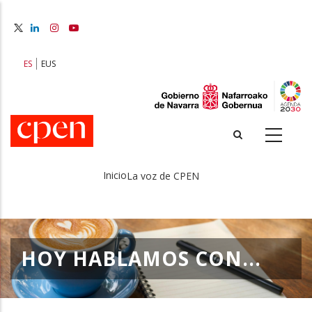
Pasar
al
contenido
principal
ES
EUS
Inicio
La voz de CPEN
Sobrescribir
enlaces
de
HOY HABLAMOS CON...
ayuda
a