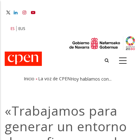
Pasar
al
contenido
principal
ES
EUS
-
Inicio
La voz de CPEN
Hoy hablamos con...
Sobrescribir
enlaces
«Trabajamos para
de
generar un entorno
ayuda
a