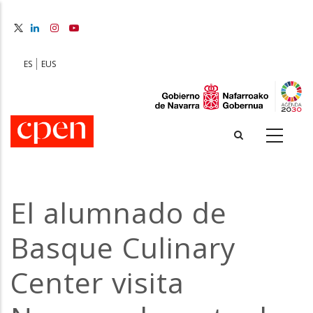
Skip
to
main
content
ES
EUS
El alumnado de
Basque Culinary
Center visita