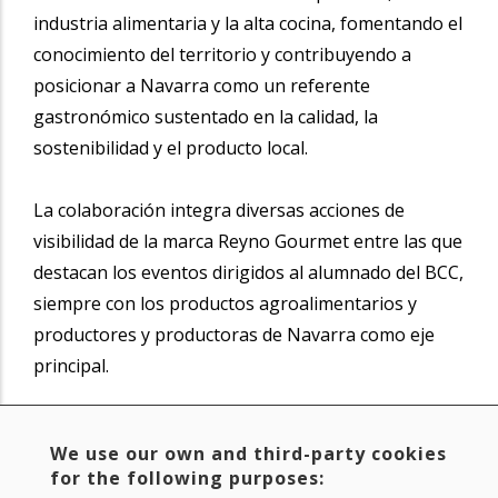
industria alimentaria y la alta cocina, fomentando el
conocimiento del territorio y contribuyendo a
posicionar a Navarra como un referente
gastronómico sustentado en la calidad, la
sostenibilidad y el producto local.
La colaboración integra diversas acciones de
visibilidad de la marca Reyno Gourmet entre las que
destacan los eventos dirigidos al alumnado del BCC,
siempre con los productos agroalimentarios y
productores y productoras de Navarra como eje
principal.
Por último, el plan incluye un proyecto de asesoría
We use our own and third-party cookies
estratégica liderado por GOe Tech Center para la
for the following purposes:
creación de un ecosistema gastronómico que