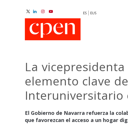
Skip
to
ES
EUS
main
M
content
N
La vicepresidenta 
elemento clave de 
Interuniversitario
El Gobierno de Navarra refuerza la cola
que favorezcan el acceso a un hogar di