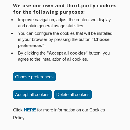
We use our own and third-party cookies
también Fundación La Caixa y Marca Navarra, y
for the following purposes:
forma parte de la iniciativa estatal ‘Trío de Eclipses
Improve navigation, adjust the content we display
España’, del Ministerio de Ciencia, Innovación y
and obtain general usage statistics.
Universidades.
You can configure the cookies that will be installed
in your browser by pressing the button
“Choose
preferences”
.
Noticia original de
www.navarra.es
By clicking the
"Accept all cookies"
button, you
agree to the installation of all cookies.
Aviso legal
Política de privacidad
Política de cookies
Choose preferences
Mapa web
Configuración de cookies
Contacto
: Paseo de Sarasate nº 38, 2º Dcha - 31001
Accept all cookies
Delete all cookies
Pamplona (Navarra) Tel.: 848 42 08 72
corporacion@cpen.es
Click
HERE
for more information on our Cookies
Policy.