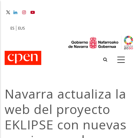
Skip
to
main
content
ES
EUS
Navarra actualiza la
web del proyecto
EKLIPSE con nuevas