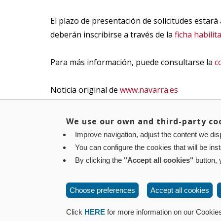
El plazo de presentación de solicitudes estará 
deberán inscribirse a través de la
ficha habilit
Para más información, puede consultarse la
c
Noticia original de
www.navarra.es
We use our own and third-party co
Improve navigation, adjust the content we disp
Aviso legal
Política de privacidad
Política de cookies
You can configure the cookies that will be ins
Contacto
: Paseo de Sarasate nº 38, 2º Dcha - 310
By clicking the
"Accept all cookies"
button, y
Choose preferences
Accept all cookies
Click
HERE
for more information on our Cookies