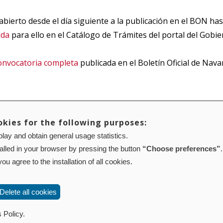
abierto desde el día siguiente a la publicación en el BON has
ada
para ello en el Catálogo de Trámites del portal del Gobi
onvocatoria completa
publicada en el Boletín Oficial de Nava
okies for the following purposes:
lay and obtain general usage statistics.
Mapa web
Configuración de cookies
talled in your browser by pressing the button
“Choose preferences”
.
01 Pamplona (Navarra) Tel.: 848 42 08 72
corporacion@cpen.es
ou agree to the installation of all cookies.
Delete all cookies
 Policy.