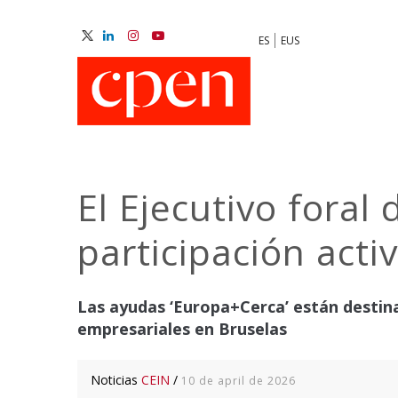
Skip
to
ES
EUS
main
M
content
N
El Ejecutivo foral
participación act
Las ayudas ‘Europa+Cerca’ están destin
empresariales en Bruselas
Noticias
CEIN
/
10 de april de 2026