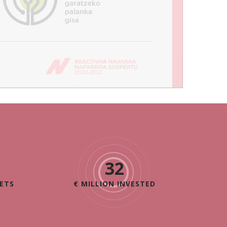
46
ETS
€ MILLION INVESTED