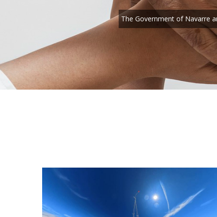
The Government of Navarre and 
l
r