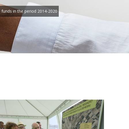
n funds in the period 2014-2020
Sen
acce
las 