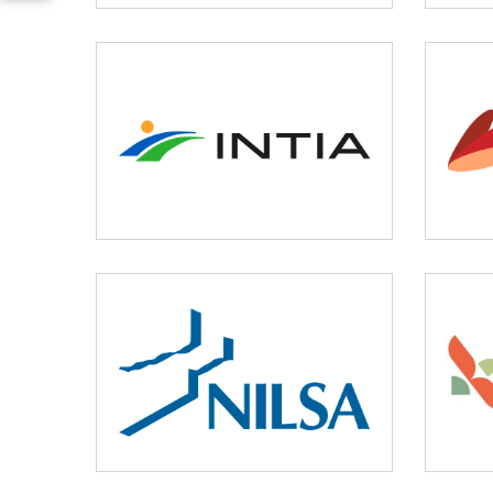
INTIA
Agricultura y ganadería
NILSA
Medio ambiente