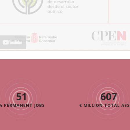
72
865
% PERMANENT JOBS
€ MILLION TOTAL ASS