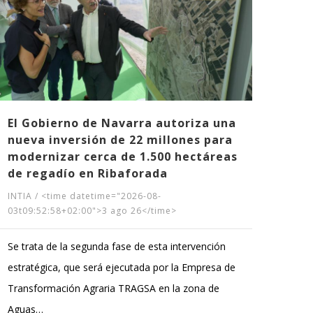
12 
NICD
03t09
Gobie
Pampl
parqu
El Gobierno de Navarra autoriza una
nueva inversión de 22 millones para
facili
modernizar cerca de 1.500 hectáreas
de regadío en Ribaforada
INTIA
/
<time datetime="2026-08-
03t09:52:58+02:00">3 ago 26</time>
Se trata de la segunda fase de esta intervención
estratégica, que será ejecutada por la Empresa de
Transformación Agraria TRAGSA en la zona de
Aguas…