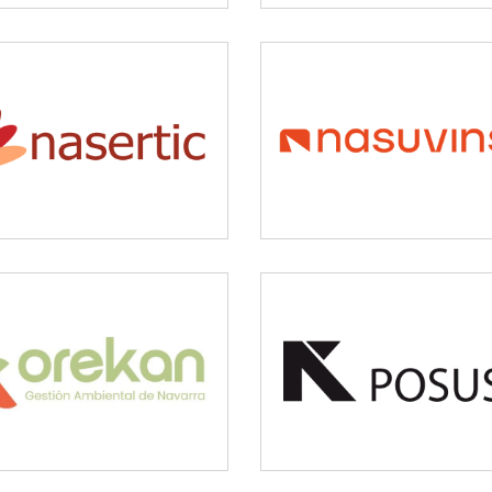
NASERTIC
NASUVINSA
Servicios tecnológicos y
Vivienda y urbanismo
modernización
OREKAN
POSUSA
Medio ambiente
Medio ambiente