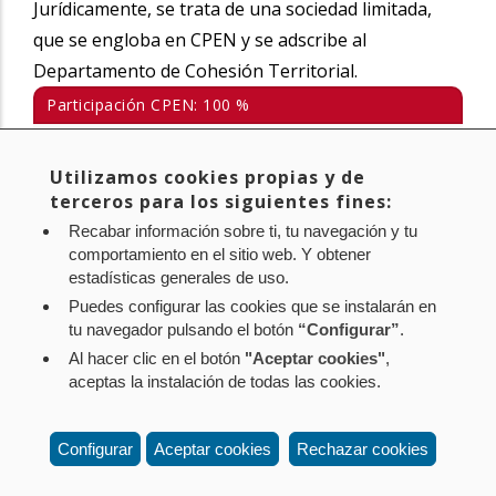
Jurídicamente, se trata de una sociedad limitada,
que se engloba en CPEN y se adscribe al
Departamento de Cohesión Territorial.
Participación CPEN: 100 %
Tlf.: +34 848 421 307
Utilizamos cookies propias y de
https://nafarbide.es/
terceros para los siguientes fines:
nafarbide@nafarbide.es
Recabar información sobre ti, tu navegación y tu
comportamiento en el sitio web. Y obtener
estadísticas generales de uso.
Puedes configurar las cookies que se instalarán en
tu navegador pulsando el botón
“Configurar”
.
Al hacer clic en el botón
"Aceptar cookies"
,
Aviso legal
Política de privacidad
Política de cookies
aceptas la instalación de todas las cookies.
Mapa web
Configuración de cookies
Contacto
: Paseo de Sarasate nº 38, 2º Dcha - 31001
Configurar
Aceptar cookies
Rechazar cookies
Pamplona (Navarra) Tel.: 848 42 08 72