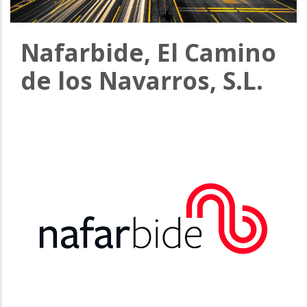
la
navegación
Nafarbide, El Camino
de los Navarros, S.L.