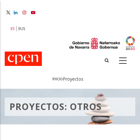
Pasar
al
contenido
principal
ES
EUS
Inicio
Proyectos
Sobrescribir
enlaces
PROYECTOS: OTROS
de
ayuda
a