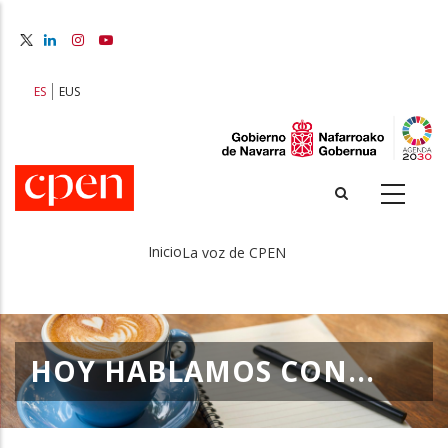
Pasar
al
contenido
principal
ES
EUS
Inicio
La voz de CPEN
Sobrescribir
enlaces
de
HOY HABLAMOS CON...
ayuda
a