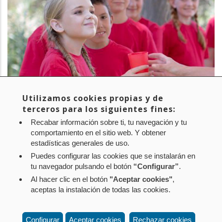
Utilizamos cookies propias y de
terceros para los siguientes fines:
Recabar información sobre ti, tu navegación y tu
PROYECTO:
English Week
comportamiento en el sitio web. Y obtener
estadísticas generales de uso.
EMPRESA:
CNAI
Puedes configurar las cookies que se instalarán en
tu navegador pulsando el botón
“Configurar”
.
Al hacer clic en el botón
"Aceptar cookies"
,
Aviso legal
Política de privacidad
Política de cookies
aceptas la instalación de todas las cookies.
Mapa web
Configuración de cookies
Contacto
: Paseo de Sarasate nº 38, 2º Dcha - 31001
Configurar
Aceptar cookies
Rechazar cookies