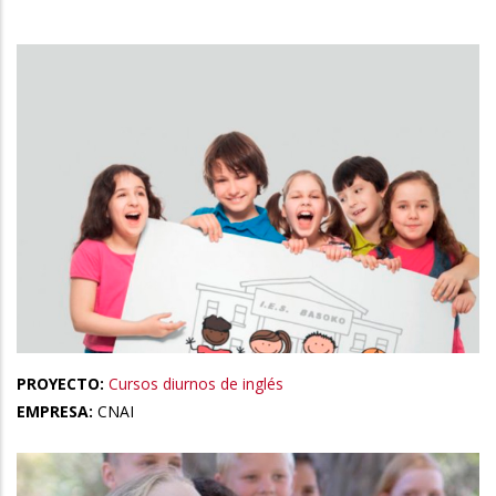
la
navegación
PROYECTO:
Cursos diurnos de inglés
EMPRESA:
CNAI