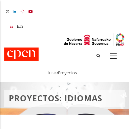
Pasar
al
contenido
principal
ES
EUS
Inicio
Proyectos
Sobrescribir
enlaces
PROYECTOS: IDIOMAS
de
ayuda
a