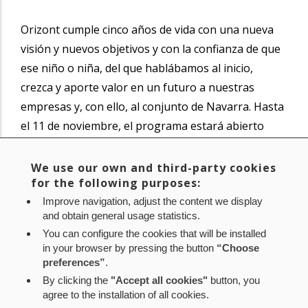
Orizont cumple cinco años de vida con una nueva
visión y nuevos objetivos y con la confianza de que
ese niño o niña, del que hablábamos al inicio,
crezca y aporte valor en un futuro a nuestras
empresas y, con ello, al conjunto de Navarra. Hasta
el 11 de noviembre, el programa estará abierto
para aquellas startups que se atrevan a aceptar el
desafío.
We use our own and third-party cookies
for the following purposes:
Artículo publicado el domingo 27 de octubre en
Improve navigation, adjust the content we display
and obtain general usage statistics.
Diario de Navarra.
You can configure the cookies that will be installed
Tags
in your browser by pressing the button
“Choose
departamento de desarrollo económico y empresarial
preferences”
.
empresas públicas
By clicking the
"Accept all cookies"
button, you
sodena
agree to the installation of all cookies.