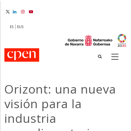
Skip
to
main
content
ES
EUS
Orizont: una nueva
visión para la
industria