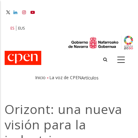
Pasar
al
contenido
principal
ES
EUS
-
Inicio
La voz de CPEN
Artículos
Sobrescribir
enlaces
Orizont: una nueva
de
visión para la
ayuda
a