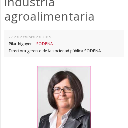
industria
la
agroalimentaria
navegación
27 de octubre de 2019
Pilar Irigoyen -
SODENA
Directora gerente de la sociedad pública SODENA