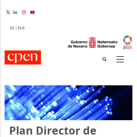
Skip
to
main
content
ES
EUS
Plan Director de