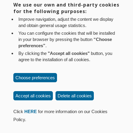
We use our own and third-party cookies
for the following purposes:
SABER MÁS
Improve navigation, adjust the content we display
Compartir
and obtain general usage statistics.
You can configure the cookies that will be installed
Twitter
Facebook
Linke
in your browser by pressing the button
“Choose
in
preferences”
.
By clicking the
"Accept all cookies"
button, you
agree to the installation of all cookies.
Aviso legal
Política de privacidad
Política de cookies
Choose preferences
Mapa web
Configuración de cookies
Contacto
: Paseo de Sarasate nº 38, 2º Dcha - 31001
Accept all cookies
Delete all cookies
Pamplona (Navarra) Tel.: 848 42 08 72
corporacion@cpen.es
Click
HERE
for more information on our Cookies
Policy.