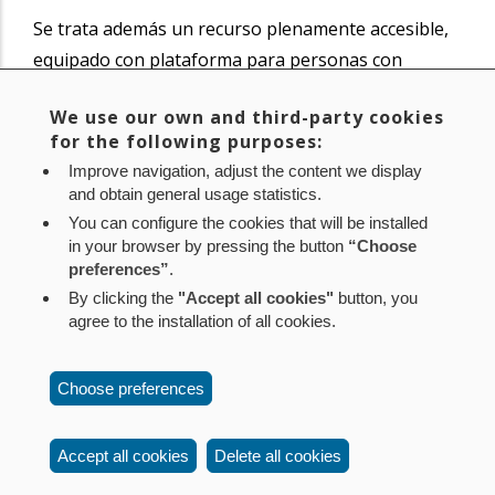
Se trata además un recurso plenamente accesible,
equipado con plataforma para personas con
movilidad reducida, bucle de inducción magnética
We use our own and third-party cookies
para personas sordas, señalización en braille,
for the following purposes:
audiodescripciones y sistemas de lectura fácil,
Improve navigation, adjust the content we display
garantizando así una atención inclusiva para toda
and obtain general usage statistics.
la ciudadanía.
You can configure the cookies that will be installed
in your browser by pressing the button
“Choose
preferences”
.
Noticia original de
www.navarra.es
By clicking the
"Accept all cookies"
button, you
agree to the installation of all cookies.
Aviso legal
Política de privacidad
Política de cookies
Choose preferences
Mapa web
Configuración de cookies
Contacto
: Paseo de Sarasate nº 38, 2º Dcha - 31001
Accept all cookies
Delete all cookies
Pamplona (Navarra) Tel.: 848 42 08 72