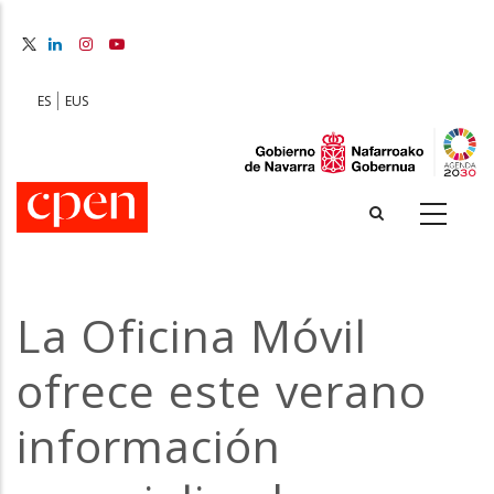
Skip
to
main
content
ES
EUS
La Oficina Móvil
ofrece este verano
información