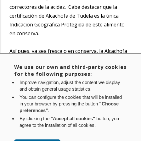
correctores de la acidez. Cabe destacar que la
certificación de Alcachofa de Tudela es la única
Indicación Geográfica Protegida de este alimento
en conserva.
Así pues, ya sea fresca o en conserva, la Alcachofa
de Tudela en fresco se distingue por la banda
We use our own and third-party cookies
numerada con el logotipo de la Indicación
for the following purposes:
Geográfica Protegida. En conserva, en cambio, se
Improve navigation, adjust the content we display
emplea una contraetiqueta numerada, ambas son
and obtain general usage statistics.
proporcionas por el Consejo Regulador.
You can configure the cookies that will be installed
in your browser by pressing the button
“Choose
preferences”
.
Noticia original de
www.navarra.es
By clicking the
"Accept all cookies"
button, you
agree to the installation of all cookies.