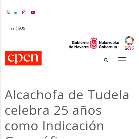
Skip
to
main
content
ES
EUS
Alcachofa de Tudela
celebra 25 años
como Indicación