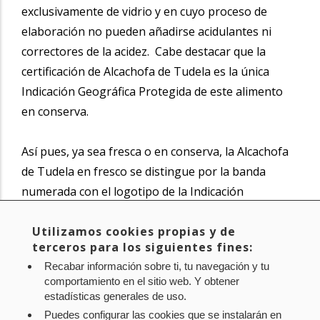
exclusivamente de vidrio y en cuyo proceso de
elaboración no pueden añadirse acidulantes ni
correctores de la acidez. Cabe destacar que la
certificación de Alcachofa de Tudela es la única
Indicación Geográfica Protegida de este alimento
en conserva.
Así pues, ya sea fresca o en conserva, la Alcachofa
de Tudela en fresco se distingue por la banda
numerada con el logotipo de la Indicación
Geográfica Protegida. En conserva, en cambio, se
emplea una contraetiqueta numerada, ambas son
Utilizamos cookies propias y de
terceros para los siguientes fines:
proporcionas por el Consejo Regulador.
Recabar información sobre ti, tu navegación y tu
comportamiento en el sitio web. Y obtener
Noticia original de
www.navarra.es
estadísticas generales de uso.
Puedes configurar las cookies que se instalarán en