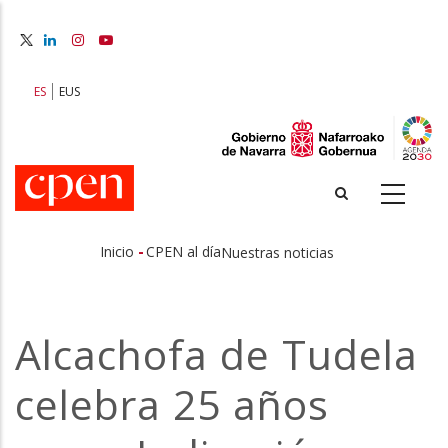
Pasar
al
contenido
principal
ES
EUS
-
Inicio
CPEN al día
Nuestras noticias
Sobrescribir
enlaces
Alcachofa de Tudela
de
celebra 25 años
ayuda
a