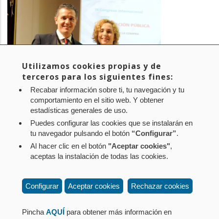
Utilizamos cookies propias y de
terceros para los siguientes fines:
Recabar información sobre ti, tu navegación y tu
comportamiento en el sitio web. Y obtener
estadísticas generales de uso.
Puedes configurar las cookies que se instalarán en
tu navegador pulsando el botón
“Configurar”
.
Al hacer clic en el botón
"Aceptar cookies"
,
Aviso legal
Política de privacidad
Política de cookies
aceptas la instalación de todas las cookies.
Mapa web
Configuración de cookies
Contacto
: Paseo de Sarasate nº 38, 2º Dcha - 31001
Configurar
Aceptar cookies
Rechazar cookies
Pamplona (Navarra) Tel.: 848 42 08 72
corporacion@cpen.es
Pincha
AQUÍ
para obtener más información en