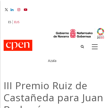
Skip
to
main
content
ES
EUS
Azala
Breadcrumb
III Premio Ruiz de
Castañeda para Juan