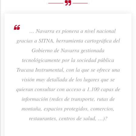
rno de
… Navarra es pionera a nivel nacional
ión de
gracias a SITNA, herramienta cartográfica del
prod
ta o
Gobierno de Navarra gestionada
p
tecnológicamente por la sociedad pública
Tracasa Instrumental, con la que se ofrece una
visión muy detallada de los lugares que se
quieran consultar con acceso a 1.100 capas de
información (redes de transporte, rutas de
montaña, espacios protegidos, comercios,
restaurantes, centros de salud, …)?