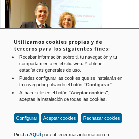
Utilizamos cookies propias y de
terceros para los siguientes fines:
Recabar información sobre ti, tu navegación y tu
comportamiento en el sitio web. Y obtener
estadísticas generales de uso.
Puedes configurar las cookies que se instalarán en
tu navegador pulsando el botón
“Configurar”
.
Al hacer clic en el botón
"Aceptar cookies"
,
Aviso legal
Política de privacidad
Política de cookies
aceptas la instalación de todas las cookies.
Mapa web
Configuración de cookies
Contacto
: Paseo de Sarasate nº 38, 2º Dcha - 31001
Configurar
Aceptar cookies
Rechazar cookies
Pamplona (Navarra) Tel.: 848 42 08 72
corporacion@cpen.es
Pincha
AQUÍ
para obtener más información en