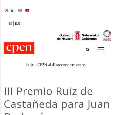
Pasar
al
contenido
principal
ES
EUS
-
Inicio
CPEN al día
Reconocimientos
Sobrescribir
enlaces
III Premio Ruiz de
de
Castañeda para Juan
ayuda
a