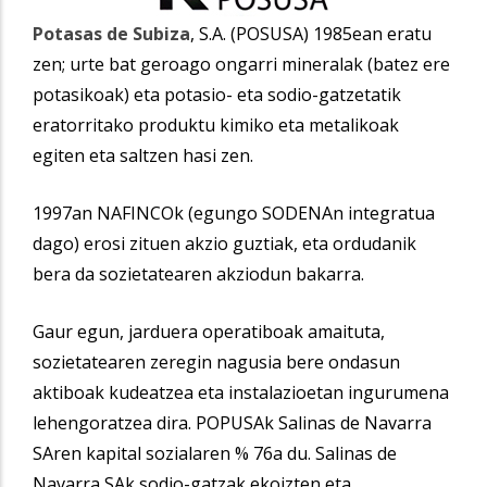
Potasas de Subiza
, S.A. (POSUSA) 1985ean eratu
zen; urte bat geroago ongarri mineralak (batez ere
potasikoak) eta potasio- eta sodio-gatzetatik
eratorritako produktu kimiko eta metalikoak
egiten eta saltzen hasi zen.
1997an NAFINCOk (egungo SODENAn integratua
dago) erosi zituen akzio guztiak, eta ordudanik
bera da sozietatearen akziodun bakarra.
Gaur egun, jarduera operatiboak amaituta,
sozietatearen zeregin nagusia bere ondasun
aktiboak kudeatzea eta instalazioetan ingurumena
lehengoratzea dira. POPUSAk Salinas de Navarra
SAren kapital sozialaren % 76a du. Salinas de
Navarra SAk sodio-gatzak ekoizten eta