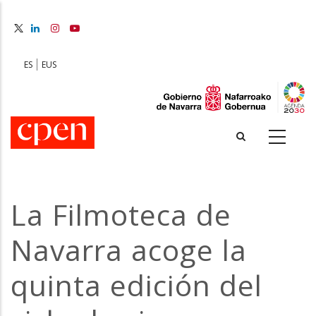
Skip
to
main
content
ES
EUS
La Filmoteca de
Navarra acoge la
quinta edición del