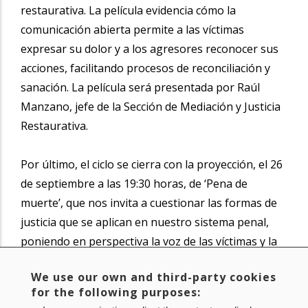
restaurativa. La película evidencia cómo la
comunicación abierta permite a las víctimas
expresar su dolor y a los agresores reconocer sus
acciones, facilitando procesos de reconciliación y
sanación. La película será presentada por Raúl
Manzano, jefe de la Sección de Mediación y Justicia
Restaurativa.
Por último, el ciclo se cierra con la proyección, el 26
de septiembre a las 19:30 horas, de ‘Pena de
muerte’, que nos invita a cuestionar las formas de
justicia que se aplican en nuestro sistema penal,
poniendo en perspectiva la voz de las víctimas y la
moralidad de la pena capital. Nos desafía a pensar
We use our own and third-party cookies
en alternativas que respeten la dignidad humana y
for the following purposes:
brinden reparación efectiva a quienes han sufrido.