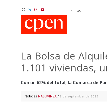
Skip
to
ES
EUS
main
M
content
N
La Bolsa de Alqui
1.101 viviendas, 
Con un 62% del total, la Comarca de Pa
Noticias
NASUVINSA
/
2 de september de 2025