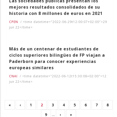
Las sociedades públicas presentan los
mejores resultados consolidados de su
historia con 8 millones de euros en 2021
CPEN
/
<time datetime="2022-06-29t12:00:07+02:00">29
jun 22</time>
Más de un centenar de estudiantes de
ciclos superiores bilingües de FP viajan a
Paderborn para conocer experiencias
europeas similares
CNAI
/
<time datetime="2022-06-12t15:30:08+02:00">12
jun 22</time>
First
«
Previous
‹
Orria
1
Uneko
2
Orria
3
Orria
4
Orria
5
Orria
6
Orria
7
Orria
8
Pagination
page
page
orrialdea
Orria
9
…
Next
›
Last
»