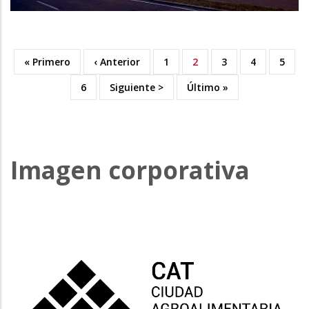
First
« Primero
Previous
‹ Anterior
Orria
1
Uneko
2
Orria
3
Orria
4
Orria
5
Pagination
page
page
orrialdea
Orria
6
Next
Siguiente >
Last
Último »
page
page
Imagen corporativa