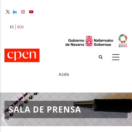
Skip
to
main
content
ES
EUS
Azala
Breadcrumb
SALA DE PRENSA