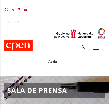
Skip
to
main
content
ES
EUS
Azala
Breadcrumb
SALA DE PRENSA