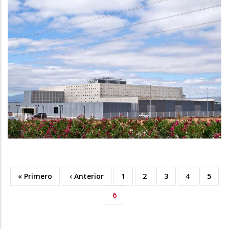
First
« Primero
Previous
‹ Anterior
Orria
1
Orria
2
Orria
3
Orria
4
Orria
5
Pagination
page
page
Uneko
6
orrialdea