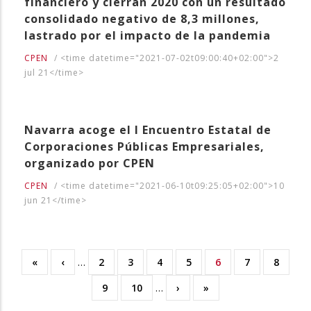
financiero y cierran 2020 con un resultado
consolidado negativo de 8,3 millones,
lastrado por el impacto de la pandemia
CPEN
/
<time datetime="2021-07-02t09:00:40+02:00">2
jul 21</time>
Navarra acoge el I Encuentro Estatal de
Corporaciones Públicas Empresariales,
organizado por CPEN
CPEN
/
<time datetime="2021-06-10t09:25:05+02:00">10
jun 21</time>
First
«
Previous
‹
…
Orria
2
Orria
3
Orria
4
Orria
5
Uneko
6
Orria
7
Orria
8
Pagination
page
page
orrialdea
Orria
9
Orria
10
…
Next
›
Last
»
page
page