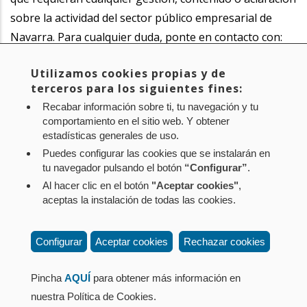
sobre la actividad del sector público empresarial de
Navarra. Para cualquier duda, ponte en contacto con:
Utilizamos cookies propias y de
Itxaso Laita Apesteguía
terceros para los siguientes fines:
Dirección de Comunicación de CPEN
Recabar información sobre ti, tu navegación y tu
848.420.872
comportamiento en el sitio web. Y obtener
comunicacion@cpen.es
estadísticas generales de uso.
Puedes configurar las cookies que se instalarán en
tu navegador pulsando el botón
“Configurar”
.
Al hacer clic en el botón
"Aceptar cookies"
,
Aviso legal
Política de privacidad
Política de cookies
aceptas la instalación de todas las cookies.
Mapa web
Configuración de cookies
Contacto
: Paseo de Sarasate nº 38, 2º Dcha - 31001
Configurar
Aceptar cookies
Rechazar cookies
Pamplona (Navarra) Tel.: 848 42 08 72
corporacion@cpen.es
Pincha
AQUÍ
para obtener más información en
nuestra Política de Cookies.