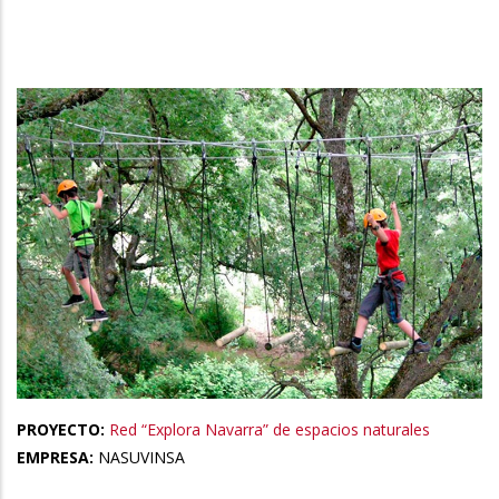
la
navegación
PROYECTO:
Red “Explora Navarra” de espacios naturales
EMPRESA:
NASUVINSA