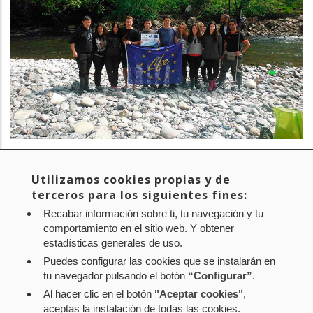
PROYECTO:
LIFE Irekibai
EMPRESA:
OREKAN
Utilizamos cookies propias y de
terceros para los siguientes fines:
Recabar información sobre ti, tu navegación y tu
comportamiento en el sitio web. Y obtener
Primera
« First
Página
‹‹
Page
1
Page
2
Página
3
Paginación
estadísticas generales de uso.
página
anterior
actual
Puedes configurar las cookies que se instalarán en
tu navegador pulsando el botón
“Configurar”
.
Al hacer clic en el botón
"Aceptar cookies"
,
Aviso legal
Política de privacidad
Política de cookies
aceptas la instalación de todas las cookies.