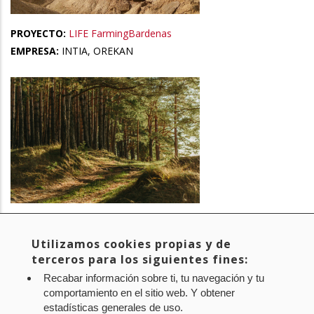
PROYECTO:
LIFE FarmingBardenas
EMPRESA:
INTIA, OREKAN
PROYECTO:
NaturClima
EMPRESA:
OREKAN
Utilizamos cookies propias y de
terceros para los siguientes fines:
Recabar información sobre ti, tu navegación y tu
comportamiento en el sitio web. Y obtener
Página
1
Page
2
Page
3
Siguiente
››
Última
Last »
Paginación
estadísticas generales de uso.