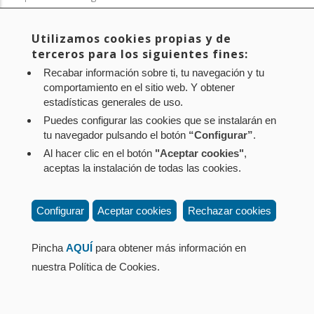
Contacto
: Paseo de Sarasate nº 38, 2º Dcha - 31001
Utilizamos cookies propias y de
Pamplona (Navarra) Tel.: 848 42 08 72
terceros para los siguientes fines:
corporacion@cpen.es
Recabar información sobre ti, tu navegación y tu
comportamiento en el sitio web. Y obtener
estadísticas generales de uso.
Puedes configurar las cookies que se instalarán en
tu navegador pulsando el botón
“Configurar”
.
Al hacer clic en el botón
"Aceptar cookies"
,
aceptas la instalación de todas las cookies.
Configurar
Aceptar cookies
Rechazar cookies
Pincha
AQUÍ
para obtener más información en
nuestra Política de Cookies.