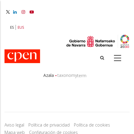
Skip
to
main
content
ES
EUS
-
Azala
taxonomy
term
Breadcrumb
Aviso legal
Política de privacidad
Política de cookies
Mapa web
Configuración de cookies