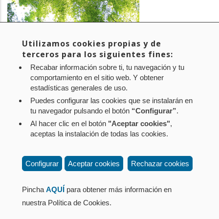
Utilizamos cookies propias y de
terceros para los siguientes fines:
PROYECTO:
Bosque CPEN - Proyecto de absorción de CO2 en
Recabar información sobre ti, tu navegación y tu
Navarra
comportamiento en el sitio web. Y obtener
estadísticas generales de uso.
EMPRESA:
CPEN
Puedes configurar las cookies que se instalarán en
tu navegador pulsando el botón
“Configurar”
.
Al hacer clic en el botón
"Aceptar cookies"
,
Aviso legal
Política de privacidad
Política de cookies
aceptas la instalación de todas las cookies.
Mapa web
Configuración de cookies
Contacto
: Paseo de Sarasate nº 38, 2º Dcha - 31001
Configurar
Aceptar cookies
Rechazar cookies
Pamplona (Navarra) Tel.: 848 42 08 72
corporacion@cpen.es
Pincha
AQUÍ
para obtener más información en
nuestra Política de Cookies.