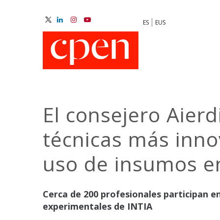
Skip
to
ES
EUS
main
M
content
N
El consejero Aierdi
técnicas más innov
uso de insumos en
Cerca de 200 profesionales participan e
experimentales de INTIA