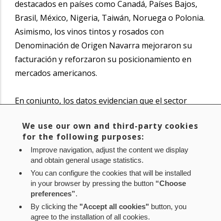
destacados en países como Canadá, Países Bajos,
Brasil, México, Nigeria, Taiwán, Noruega o Polonia.
Asimismo, los vinos tintos y rosados con
Denominación de Origen Navarra mejoraron su
facturación y reforzaron su posicionamiento en
mercados americanos.
En conjunto, los datos evidencian que el sector
vitivinícola navarro ha sabido adaptarse con éxito a
We use our own and third-party cookies
las nuevas condiciones comerciales internacionales,
for the following purposes:
superar retos como los aranceles y afianzar su
Improve navigation, adjust the content we display
presencia en mercados estratégicos fuera de
and obtain general usage statistics.
Europa.
You can configure the cookies that will be installed
in your browser by pressing the button
“Choose
preferences”
.
Noticia original de
www.navarra.es
By clicking the
"Accept all cookies"
button, you
agree to the installation of all cookies.