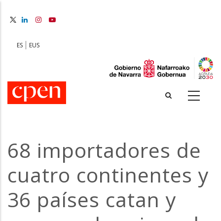
Skip
to
main
content
ES
EUS
68 importadores de
cuatro continentes y
36 países catan y