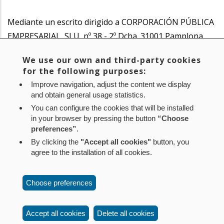
Mediante un escrito dirigido a CORPORACIÓN PÚBLICA
EMPRESARIAL, SLU, nº 38 - 2º Dcha. 31001 Pamplona.
We use our own and third-party cookies
¿Qué vías de reclamación existen?
for the following purposes:
Improve navigation, adjust the content we display
Si considera que sus derechos no se han atendido
and obtain general usage statistics.
debidamente, tiene derecho a presentar una
You can configure the cookies that will be installed
in your browser by pressing the button
“Choose
reclamación ante la Agencia Española de Protección de
preferences”
.
Datos, C/ Jorge Juan, 6. 28001 – Madrid.
By clicking the
"Accept all cookies"
button, you
agree to the installation of all cookies.
Aviso legal
Política de privacidad
Política de cookies
Choose preferences
Mapa web
Configuración de cookies
Contacto
: Paseo de Sarasate nº 38, 2º Dcha - 31001
Accept all cookies
Delete all cookies