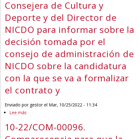
Consejera de Cultura y
la
Deporte y del Director de
navegación
NICDO para informar sobre la
decisión tomada por el
consejo de administración de
NICDO sobre la candidatura
con la que se va a formalizar
el contrato y
Enviado por
gestor
el
Mar, 10/25/2022 - 11:34
Lee más
sobre
10-
10-22/COM-00096.
22/COM-
00087