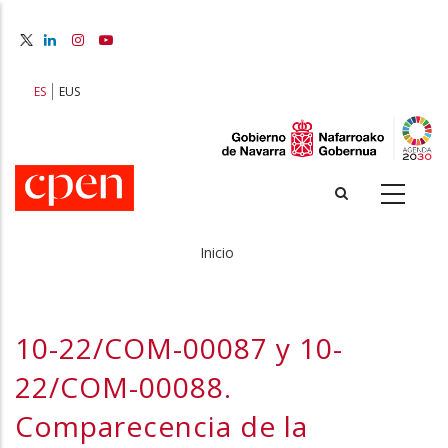
Pasar
al
contenido
principal
ES
EUS
Inicio
Sobrescribir
enlaces
10-22/COM-00087 y 10-
de
22/COM-00088.
ayuda
Comparecencia de la
a