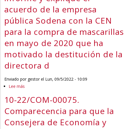
la
se
acuerdo de la empresa
1ª
va
fase
pública Sodena con la CEN
a
del
formalizar
para la compra de mascarillas
Canal
el
de
en mayo de 2020 que ha
contrato
Navarra
y
motivado la destitución de la
en
la
directora d
zona
Ega
Enviado por
gestor
el
Lun, 09/5/2022 - 10:09
Lee más
sobre
10-
10-22/COM-00075.
22/COM-
00071.
Comparecencia para que la
Comparecencia
Consejera de Economía y
para