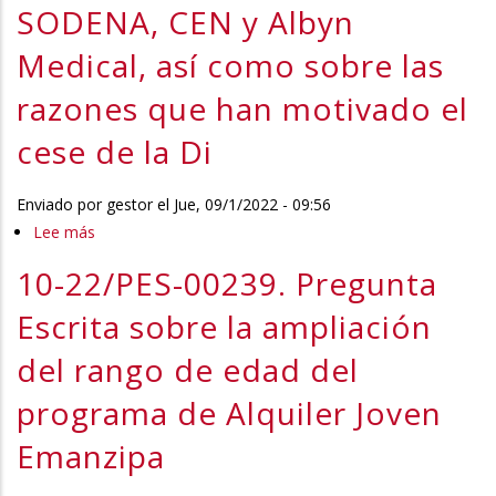
la
la
SODENA, CEN y Albyn
Medical
participación
directora
Medical, así como sobre las
del
d
Departamento
razones que han motivado el
de
Salud
cese de la Di
en
el
Enviado por
gestor
el
Jue, 09/1/2022 - 09:56
convenio
Lee más
sobre
entre
10-
10-22/PES-00239. Pregunta
SODENA,
22/COM-
CEN
00073.
Escrita sobre la ampliación
y
Comparecencia
del rango de edad del
Albyn
para
Medical
que
programa de Alquiler Joven
el
Emanzipa
Consejero
de