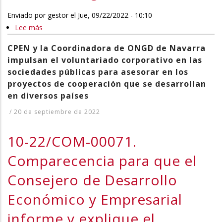
de
informar
TÉCNICO SUPERIOR EN
Enviado por
Cultura
gestor
el
Jue, 09/22/2022 - 10:10
sobre
Lee más
y
sobre
ADMINISTRACIÓN Y
la
Deporte
10-
decisión
CPEN y la Coordinadora de ONGD de Navarra
FINANZAS, ASISTENCIA
explique
22/POR-
tomada
impulsan el voluntariado corporativo en las
las
00302.
DIRECCIÓN O MARKETING Y
por
sociedades públicas para asesorar en los
razones
Pregunta
el
proyectos de cooperación que se desarrollan
PUBLICIDAD
por
Oral
en diversos países
consejo
las
sobre
de
/
20 de septiembre de 2022
que
la
administración
SENDAVIVA
situación
de
10-22/COM-00071.
va
de
NICDO
a
las
Comparecencia para que el
sobre
pasar
fases
la
Consejero de Desarrollo
a
de
candidatura
depender
la
con
Económico y Empresarial
de
ampliación
la
NICDO
de
informe y explique el
que