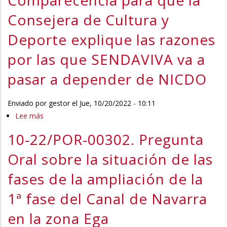
Comparecencia para que la
y
Consejera de Cultura y
10-
22/COM-
Deporte explique las razones
00088.
por las que SENDAVIVA va a
Comparecencia
de
pasar a depender de NICDO
la
Consejera
Enviado por
gestor
el
Jue, 10/20/2022 - 10:11
de
Lee más
sobre
Cultura
10-
y
10-22/POR-00302. Pregunta
22/COM-
Deporte
00096.
Oral sobre la situación de las
y
Comparecencia
del
fases de la ampliación de la
para
Director
que
1ª fase del Canal de Navarra
de
la
NICDO
en la zona Ega
Consejera
PRÁCTICAS NO LABORALES -
para