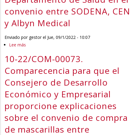
con
de
convenio entre SODENA, CEN
la
Economía
CEN
y Albyn Medical
y
para
Hacienda
la
proporcione
Enviado por
gestor
el
Jue, 09/1/2022 - 10:07
compra
explicaciones
Lee más
sobre
de
sobre
10-
mascarillas
10-22/COM-00073.
el
22/COM-
en
convenio
00076.
Comparecencia para que el
mayo
de
Comparecencia
de
Consejero de Desarrollo
compra
para
2020
de
que
Económico y Empresarial
que
mascarillas
la
ha
proporcione explicaciones
entre
Consejera
motivado
SODENA,
de
la
sobre el convenio de compra
CEN
Salud
destitución
de mascarillas entre
y
explique
de
Albyn