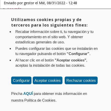
Enviado por
Desarrollo
gestor
el
Mié, 08/31/2022 - 12:48
Lee más
Económico
sobre
y
10-
Utilizamos cookies propias y de
Empresarial
22/PES-
Primera
« First
Página
‹ Previous
Page
1
Page
2
Page
3
Página
4
Page
5
Paginación
terceros para los siguientes fines:
proporcione
00239.
página
anterior
actual
Recabar información sobre ti, tu navegación y tu
Page
6
Page
7
Page
8
Page
9
…
Siguiente
Next ›
Última
Last »
explicaciones
Pregunta
comportamiento en el sitio web. Y obtener
página
página
sobre
Escrita
estadísticas generales de uso.
el
sobre
Puedes configurar las cookies que se instalarán en
Suscribirse a
convenio
la
tu navegador pulsando el botón
“Configurar”
.
de
ampliación
Al hacer clic en el botón
"Aceptar cookies"
,
Aviso legal
Política de privacidad
Política de cookies
compra
del
aceptas la instalación de todas las cookies.
Mapa web
Configuración de cookies
de
rango
mascarillas
de
Contacto
: Paseo de Sarasate nº 38, 2º Dcha - 31001
Configurar
Aceptar cookies
Rechazar cookies
entre
edad
Pamplona (Navarra) Tel.: 848 42 08 72
SODENA,
del
corporacion@cpen.es
Pincha
AQUÍ
para obtener más información en
CEN
programa
nuestra Política de Cookies.
y
de
Albyn
Alquiler