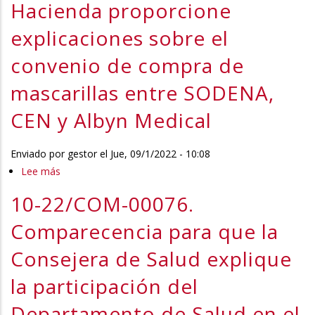
que
Hacienda proporcione
el
explicaciones sobre el
Consejero
de
convenio de compra de
Desarrollo
mascarillas entre SODENA,
Económico
y
CEN y Albyn Medical
Empresarial
informe
Enviado por
gestor
el
Jue, 09/1/2022 - 10:08
y
Lee más
sobre
explique
10-
el
10-22/COM-00076.
22/COM-
acuerdo
00075.
Comparecencia para que la
de
Comparecencia
la
Consejera de Salud explique
para
empresa
que
la participación del
pública
la
Sodena
Departamento de Salud en el
Consejera