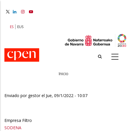
Pasar
al
contenido
principal
ES
EUS
Inicio
Sobrescribir
enlaces
Enviado por
gestor
el
Jue, 09/1/2022 - 10:07
de
ayuda
Empresa Filtro
a
SODENA