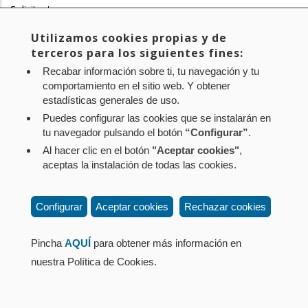
Solicitante
la
Dª Cristina Ibarrola Guillén
Utilizamos cookies propias y de
navegación
Enlace Videoteca
terceros para los siguientes fines:
https://www.parlamentodenavarra.es/es/expedientes/10-
Recabar información sobre ti, tu navegación y tu
22com-00076
comportamiento en el sitio web. Y obtener
estadísticas generales de uso.
Aviso legal
Política de privacidad
Política de cookies
Puedes configurar las cookies que se instalarán en
tu navegador pulsando el botón
“Configurar”
.
Mapa web
Configuración de cookies
Al hacer clic en el botón
"Aceptar cookies"
,
Contacto
: Paseo de Sarasate nº 38, 2º Dcha - 31001
aceptas la instalación de todas las cookies.
Pamplona (Navarra) Tel.: 848 42 08 72
corporacion@cpen.es
Configurar
Aceptar cookies
Rechazar cookies
Pincha
AQUÍ
para obtener más información en
nuestra Política de Cookies.