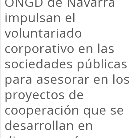
ONGD de Navarra
la
impulsan el
navegación
voluntariado
corporativo en las
sociedades públicas
para asesorar en los
proyectos de
cooperación que se
desarrollan en