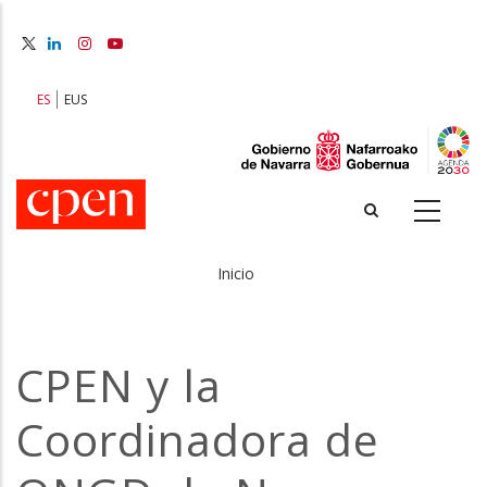
Pasar
al
contenido
principal
ES
EUS
Inicio
Sobrescribir
enlaces
CPEN y la
de
Coordinadora de
ayuda
a