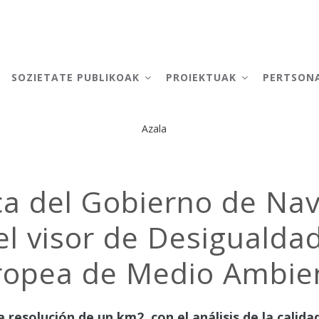
AIN
AVIGATION
SOZIETATE PUBLIKOAK
PROIEKTUAK
PERTSON
Azala
Breadcrumb
a del Gobierno de Nav
 el visor de Desiguald
uropea de Medio Ambie
 resolución de un km2, con el análisis de la calida