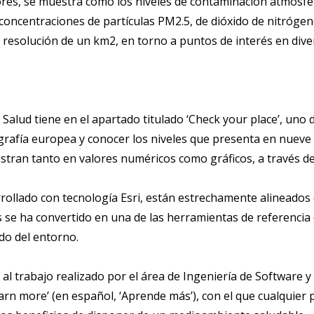
sores, se muestra cómo los niveles de contaminación atmosfér
s concentraciones de partículas PM2.5, de dióxido de nitrógen
resolución de un km2, en torno a puntos de interés en diver
lud tiene en el apartado titulado ‘Check your place’, uno de
grafía europea y conocer los niveles que presenta en nueve
estran tanto en valores numéricos como gráficos, a través 
rollado con tecnología Esri, están estrechamente alineados
s se ha convertido en una de las herramientas de referenci
do del entorno.
 al trabajo realizado por el área de Ingeniería de Software y
earn more’ (en español, ‘Aprende más’), con el que cualquie