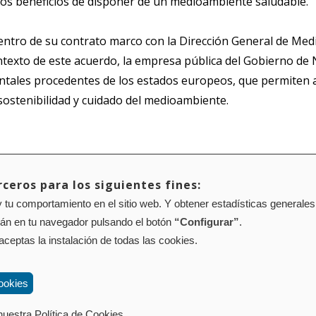
 los beneficios de disponer de un medioambiente saludable.
dentro de su contrato marco con la Dirección General de Med
exto de este acuerdo, la empresa pública del Gobierno de N
entales procedentes de los estados europeos, que permiten a
ostenibilidad y cuidado del medioambiente.
ceros para los siguientes fines:
 tu comportamiento en el sitio web. Y obtener estadísticas generales
Mapa web
Configuración de cookies
rán en tu navegador pulsando el botón
“Configurar”
.
01 Pamplona (Navarra) Tel.: 848 42 08 72
corporacion@cpen.es
 aceptas la instalación de todas las cookies.
ookies
uestra Política de Cookies.