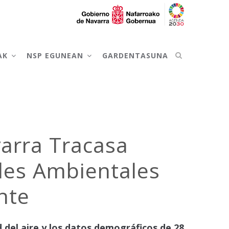
AK
NSP EGUNEAN
GARDENTASUNA
arra Tracasa
ades Ambientales
nte
d del aire y los datos demográficos de 28