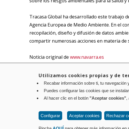
sobre los riesgos ambientales para la salud y
Tracasa Global ha desarrollado este trabajo 
Agencia Europea de Medio Ambiente. En el cont
recopilación, diseño y difusión de datos ambi
compartir numerosas acciones en materia de s
Noticia original de
www.navarra.es
Utilizamos cookies propias y de ter
Recabar información sobre ti, tu navegación y
Aviso legal
Política de privacidad
Política de cookies
Puedes configurar las cookies que se instala
Contacto
: Paseo de Sarasate nº 38, 2º Dcha - 310
Al hacer clic en el botón
"Aceptar cookies"
,
Configurar
Aceptar cookies
Rechazar c
Pincha
AQUÍ
para obtener más información en n