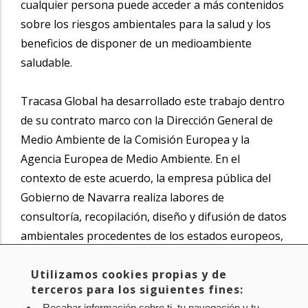
cualquier persona puede acceder a más contenidos
sobre los riesgos ambientales para la salud y los
beneficios de disponer de un medioambiente
saludable.
Tracasa Global ha desarrollado este trabajo dentro
de su contrato marco con la Dirección General de
Medio Ambiente de la Comisión Europea y la
Agencia Europea de Medio Ambiente. En el
contexto de este acuerdo, la empresa pública del
Gobierno de Navarra realiza labores de
consultoría, recopilación, diseño y difusión de datos
ambientales procedentes de los estados europeos,
que permiten a las autoridades europeas difundir y
compartir numerosas acciones en materia de
Utilizamos cookies propias y de
terceros para los siguientes fines:
sostenibilidad y cuidado del medioambiente.
Recabar información sobre ti, tu navegación y tu