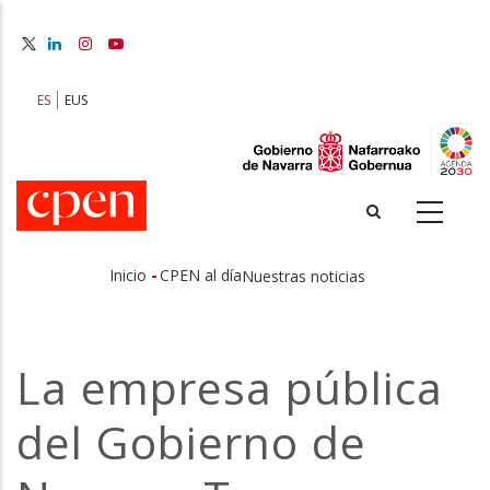
Pasar
al
contenido
principal
ES
EUS
-
Inicio
CPEN al día
Nuestras noticias
Sobrescribir
enlaces
La empresa pública
de
del Gobierno de
ayuda
a