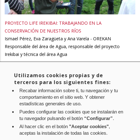
PROYECTO LIFE IREKIBAI: TRABAJANDO EN LA
CONSERVACIÓN DE NUESTROS RÍOS
Ismael Pérez, Eva Zaragüeta y Ana Varela - OREKAN
Responsable del área de Agua, responsable del proyecto
Irekibai y técnica del área Agua
Utilizamos cookies propias y de
Página
1
Page
2
Page
3
Page
4
Page
5
Page
6
Page
7
Siguiente
Siguiente >
Paginación
terceros para los siguientes fines:
actual
página
Última
Último »
Recabar información sobre ti, tu navegación y tu
página
comportamiento en el sitio web. Y obtener
estadísticas generales de uso.
Puedes configurar las cookies que se instalarán en
tu navegador pulsando el botón
“Configurar”
.
Al hacer clic en el botón
"Aceptar cookies"
,
Aviso legal
Política de privacidad
Política de cookies
aceptas la instalación de todas las cookies.
Mapa web
Configuración de cookies