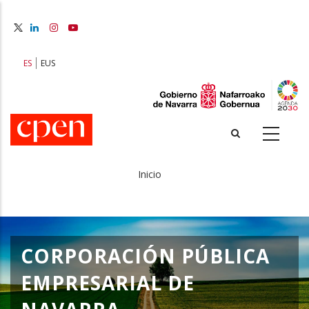
Pasar
al
contenido
principal
ES
EUS
Inicio
Sobrescribir
enlaces
de
CORPORACIÓN PÚBLICA
ayuda
EMPRESARIAL DE
a