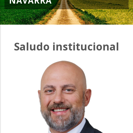
NAVARRA
la
navegación
Saludo
Saludo institucional