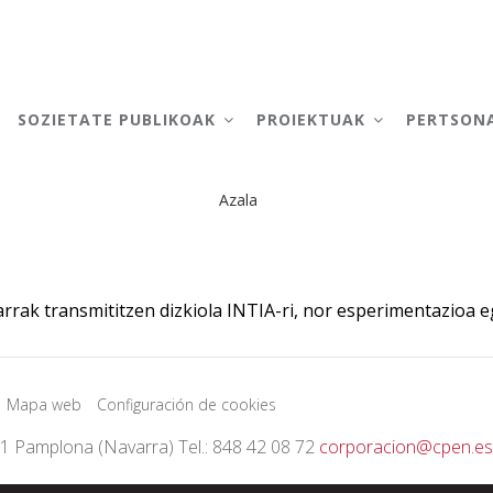
AIN
AVIGATION
SOZIETATE PUBLIKOAK
PROIEKTUAK
PERTSON
Azala
Breadcrumb
rrak transmititzen dizkiola INTIA-ri, nor esperimentazioa 
Mapa web
Configuración de cookies
01 Pamplona (Navarra) Tel.: 848 42 08 72
corporacion@cpen.es