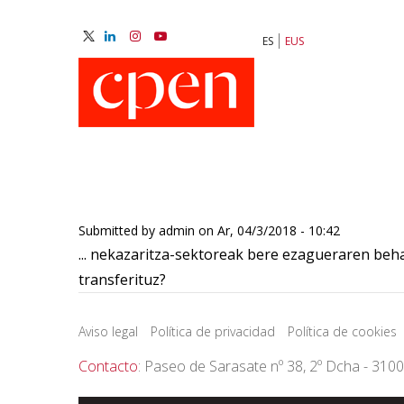
Skip
to
ES
EUS
main
M
content
N
Submitted by
admin
on
Ar, 04/3/2018 - 10:42
... nekazaritza-sektoreak bere ezagueraren beha
transferituz?
Aviso legal
Política de privacidad
Política de cookies
Contacto
: Paseo de Sarasate nº 38, 2º Dcha - 310