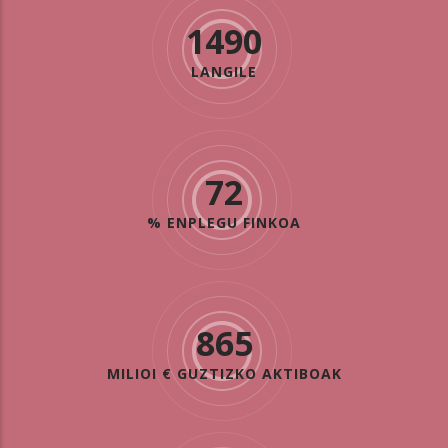
1490
LANGILE
72
% ENPLEGU FINKOA
865
MILIOI € GUZTIZKO AKTIBOAK