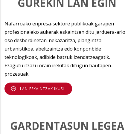
GUREKIN LAN EGIN
Nafarroako enpresa-sektore publikoak garapen
profesionaleko aukerak eskaintzen ditu jarduera-arlo
oso desberdinetan: nekazaritza, plangintza
urbanistikoa, abeltzaintza edo konponbide
teknologikoak, adibide batzuk izendatzeagatik.
Ezagutu itzazu orain irekitak ditugun hautapen-
prozesuak.
LAN-ESKAINTZAK IKUSI
GARDENTASUN LEGEA