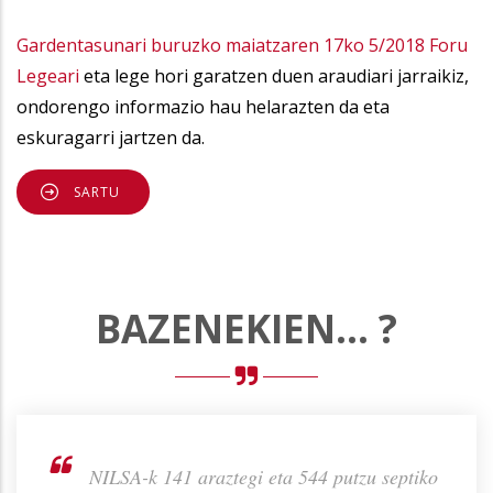
Gardentasunari buruzko maiatzaren 17ko 5/2018 Foru
Legeari
eta lege hori garatzen duen araudiari jarraikiz,
ondorengo informazio hau helarazten da eta
eskuragarri jartzen da.
SARTU
BAZENEKIEN... ?
m-gatz
NILSA-k 141 araztegi eta 544 putzu septiko