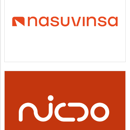
NASUVINSA
Vivienda y urbanismo
NICDO
Cultura, deporte y ocio