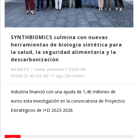
SYNTHBIOMICS culmina con nuevas
herramientas de biología sintética para
la salud, la seguridad alimentaria y la
descarbonización
NASERTIC
/
<time datetime="2026-08-
07t08:22:45+02:00">7 ago 26</time>
Industria financió con una ayuda de 1,46 millones de
euros esta investigación en la convocatoria de Proyectos
Estratégicos de I+D 2023-2026