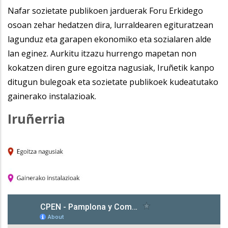
Nafar sozietate publikoen jarduerak Foru Erkidego
osoan zehar hedatzen dira, lurraldearen egituratzean
lagunduz eta garapen ekonomiko eta sozialaren alde
lan eginez. Aurkitu itzazu hurrengo mapetan non
kokatzen diren gure egoitza nagusiak, Iruñetik kanpo
ditugun bulegoak eta sozietate publikoek kudeatutako
gainerako instalazioak.
Iruñerria