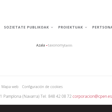
AIN
AVIGATION
SOZIETATE PUBLIKOAK
PROIEKTUAK
PERTSON
-
Azala
taxonomy
term
Breadcrumb
Mapa web
Configuración de cookies
01 Pamplona (Navarra) Tel.: 848 42 08 72
corporacion@cpen.es