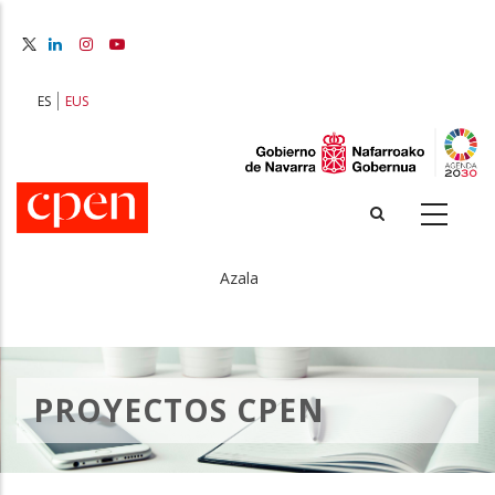
Skip
to
main
content
ES
EUS
Azala
Breadcrumb
PROYECTOS CPEN