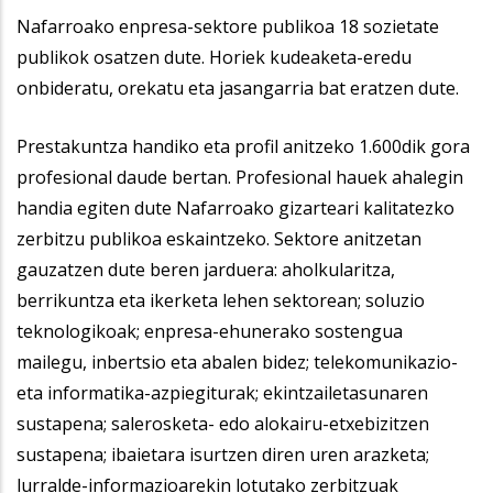
Nafarroako enpresa-sektore publikoa 18 sozietate
publikok osatzen dute. Horiek kudeaketa-eredu
onbideratu, orekatu eta jasangarria bat eratzen dute.
Prestakuntza handiko eta profil anitzeko 1.600dik gora
profesional daude bertan. Profesional hauek ahalegin
handia egiten dute Nafarroako gizarteari kalitatezko
zerbitzu publikoa eskaintzeko. Sektore anitzetan
gauzatzen dute beren jarduera: aholkularitza,
berrikuntza eta ikerketa lehen sektorean; soluzio
teknologikoak; enpresa-ehunerako sostengua
mailegu, inbertsio eta abalen bidez; telekomunikazio-
eta informatika-azpiegiturak; ekintzailetasunaren
sustapena; salerosketa- edo alokairu-etxebizitzen
sustapena; ibaietara isurtzen diren uren arazketa;
lurralde-informazioarekin lotutako zerbitzuak