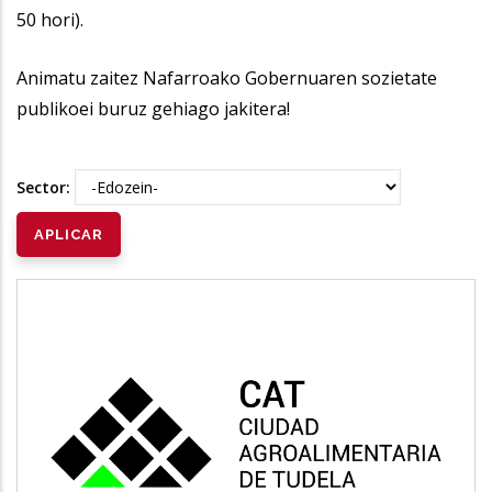
50 hori).
Animatu zaitez Nafarroako Gobernuaren sozietate
publikoei buruz gehiago jakitera!
Sector:
CAT
Vivienda y urbanismo