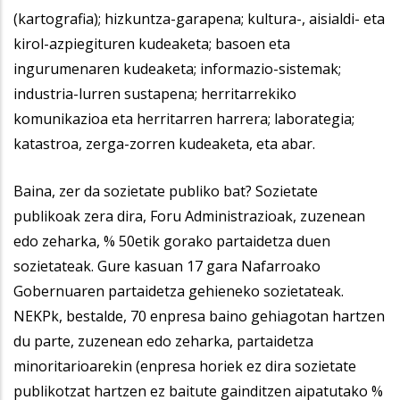
(kartografia); hizkuntza-garapena; kultura-, aisialdi- eta
kirol-azpiegituren kudeaketa; basoen eta
ingurumenaren kudeaketa; informazio-sistemak;
industria-lurren sustapena; herritarrekiko
komunikazioa eta herritarren harrera; laborategia;
katastroa, zerga-zorren kudeaketa, eta abar.
Baina, zer da sozietate publiko bat? Sozietate
publikoak zera dira, Foru Administrazioak, zuzenean
edo zeharka, % 50etik gorako partaidetza duen
sozietateak. Gure kasuan 17 gara Nafarroako
Gobernuaren partaidetza gehieneko sozietateak.
NEKPk, bestalde, 70 enpresa baino gehiagotan hartzen
du parte, zuzenean edo zeharka, partaidetza
minoritarioarekin (enpresa horiek ez dira sozietate
publikotzat hartzen ez baitute gainditzen aipatutako %