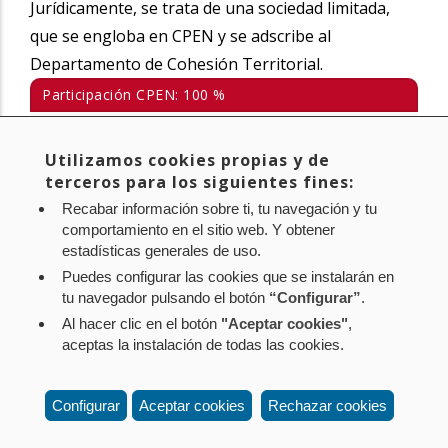
Jurídicamente, se trata de una sociedad limitada,
que se engloba en CPEN y se adscribe al
Departamento de Cohesión Territorial.
Participación CPEN: 100 %
Tlf.: +34 848 421 307
Utilizamos cookies propias y de
https://nafarbide.es/
terceros para los siguientes fines:
nafarbide@nafarbide.es
Recabar información sobre ti, tu navegación y tu
comportamiento en el sitio web. Y obtener
estadísticas generales de uso.
Puedes configurar las cookies que se instalarán en
tu navegador pulsando el botón
“Configurar”
.
Al hacer clic en el botón
"Aceptar cookies"
,
Aviso legal
Política de privacidad
Política de cookies
aceptas la instalación de todas las cookies.
Mapa web
Configuración de cookies
Contacto
: Paseo de Sarasate nº 38, 2º Dcha - 31001
Configurar
Aceptar cookies
Rechazar cookies
Pamplona (Navarra) Tel.: 848 42 08 72