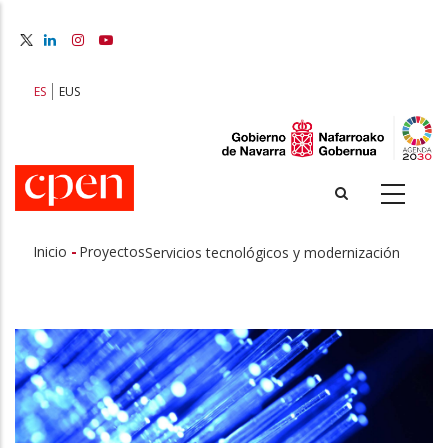
Pasar
al
contenido
principal
ES
EUS
-
Inicio
Proyectos
Servicios tecnológicos y modernización
Sobrescribir
enlaces
de
ayuda
a