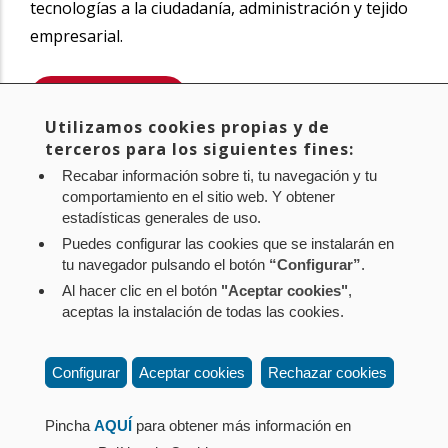
tecnologías a la ciudadanía, administración y tejido
empresarial.
SABER MÁS
Utilizamos cookies propias y de
Compartir
terceros para los siguientes fines:
Twitter
Facebook
Linke
Recabar información sobre ti, tu navegación y tu
in
comportamiento en el sitio web. Y obtener
estadísticas generales de uso.
Puedes configurar las cookies que se instalarán en
tu navegador pulsando el botón
“Configurar”
.
Al hacer clic en el botón
"Aceptar cookies"
,
Aviso legal
Política de privacidad
Política de cookies
aceptas la instalación de todas las cookies.
Mapa web
Configuración de cookies
Contacto
: Paseo de Sarasate nº 38, 2º Dcha - 31001
Configurar
Aceptar cookies
Rechazar cookies
Pamplona (Navarra) Tel.: 848 42 08 72
corporacion@cpen.es
Pincha
AQUÍ
para obtener más información en