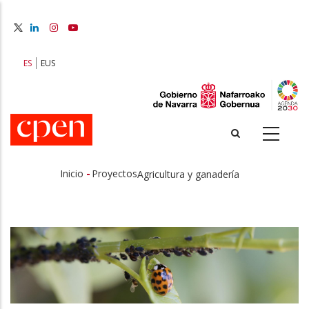
Pasar
al
contenido
principal
ES
EUS
-
Inicio
Proyectos
Agricultura y ganadería
Sobrescribir
enlaces
de
ayuda
a