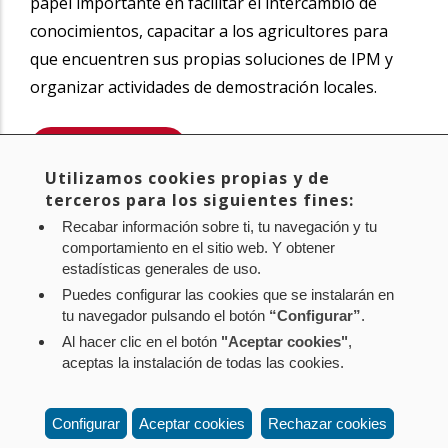
papel importante en facilitar el intercambio de
conocimientos, capacitar a los agricultores para
que encuentren sus propias soluciones de IPM y
organizar actividades de demostración locales.
SABER MÁS
Utilizamos cookies propias y de
Compartir
terceros para los siguientes fines:
Twitter
Facebook
Linke
Recabar información sobre ti, tu navegación y tu
in
comportamiento en el sitio web. Y obtener
estadísticas generales de uso.
Puedes configurar las cookies que se instalarán en
tu navegador pulsando el botón
“Configurar”
.
Al hacer clic en el botón
"Aceptar cookies"
,
Aviso legal
Política de privacidad
Política de cookies
aceptas la instalación de todas las cookies.
Mapa web
Configuración de cookies
Contacto
: Paseo de Sarasate nº 38, 2º Dcha - 31001
Configurar
Aceptar cookies
Rechazar cookies
Pamplona (Navarra) Tel.: 848 42 08 72